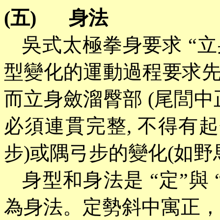
(五)
身法
吳式太極拳身要求
“
型變化的運動過程要求先
而立身斂溜臀部 (尾閭中正
必須連貫完整, 不得有
步
)
或隅弓步的變化
(
如野
身型和身法是
“
定
”
與
為身法。定勢斜中寓正，