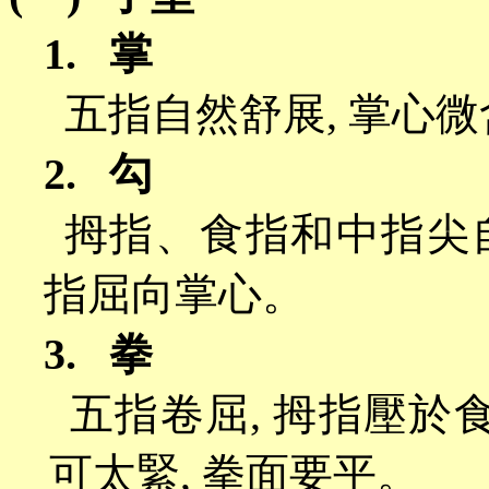
1.
掌
五指自然舒展
,
掌心微
2.
勾
拇指、食指和中指尖
指屈向掌心。
3.
拳
五指卷屈
,
拇指壓於
可太緊
,
拳面要平。