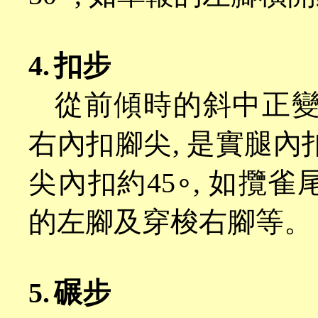
4.
扣步
從前傾時的斜中正
右內扣腳尖, 是實腿內
尖內扣約45∘, 如攬
的左腳及穿梭右腳等。
5.
碾步