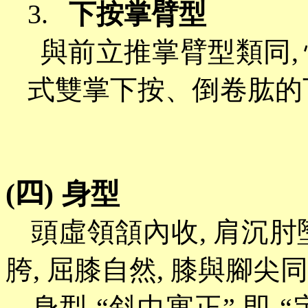
3.
下按掌臂型
與前立推掌臂型類同
,
式雙掌下按、倒卷肱的
(
四
)
身型
頭虛領頷內收
,
肩沉肘
胯
,
屈膝自然
,
膝與腳尖同
身型
“
斜中寓正
”
即
“