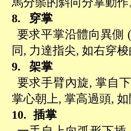
馬分鬃的斜向分掌動作
8.
穿掌
要求平掌沿體向異側
同
,
力達指尖
,
如右穿梭
9.
架掌
要求手臂內旋
,
掌自
掌心朝上
,
掌高過頭
,
如
10.
插掌
一手自上向弧形下插