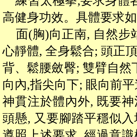
練習太極拳
,要求身體
高健身功效。具體要求如
面(胸)向正南, 自然步站立
心靜體, 全身鬆合; 頭正
背、鬆腰斂臀; 雙臂自然下
向內,指尖向下; 眼向前平
神貫注於體內外, 既要神
頭懸, 又要腳踏平穩似入
遵照上述要求, 經過意識