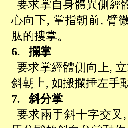
要求掌自身體異側經
心向下
,
掌指朝前
,
臂
肱的摟掌。
6.
攔掌
要求掌經體側向上
,
立
斜朝上
,
如搬攔捶左手
7.
斜分掌
要求兩手斜十字交叉