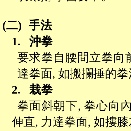
(二)
手法
1.
沖拳
要求拳自腰間立拳向
達拳面
,
如搬攔捶的拳
2.
栽拳
拳面斜朝下
,
拳心向
伸直
,
力達拳面
,
如摟膝