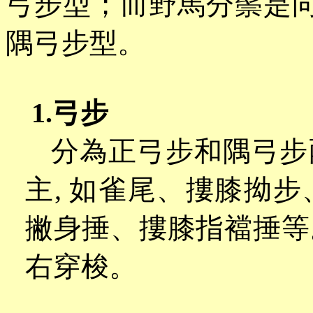
弓步型；而野馬分鬃是向
隅弓步型。
1.弓步
分為正弓步和隅弓步
主
, 如雀尾、摟膝拗
撇身捶、摟膝指襠捶等
右穿梭。