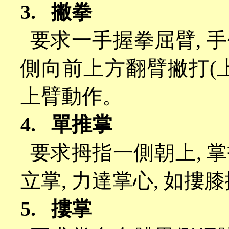
3.
撇拳
要求一手握拳屈臂
,
手
側向前上方翻臂撇打
(
上臂動作。
4.
單推掌
要求拇指一側朝上
,
掌
立掌
,
力達掌心
,
如摟膝
5.
摟掌