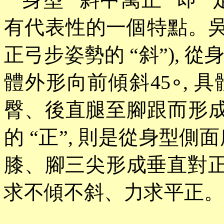
有代表性的一個特點。
正弓步姿勢的
“
斜
”),
從
體外形向前傾斜
45
∘
, 
臀、後直腿至腳跟而形
的
“正”, 則是從身型側面
膝、腳三尖形成垂直對正
求不傾不斜、力求平正。