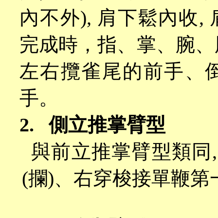
內不外
),
肩下鬆內收
,
完成時，指、掌、腕、
左右攬雀尾的前手、
手。
2.
側立推掌臂型
與前立推掌臂型類同
(
攔
)
、右穿梭接單鞭第