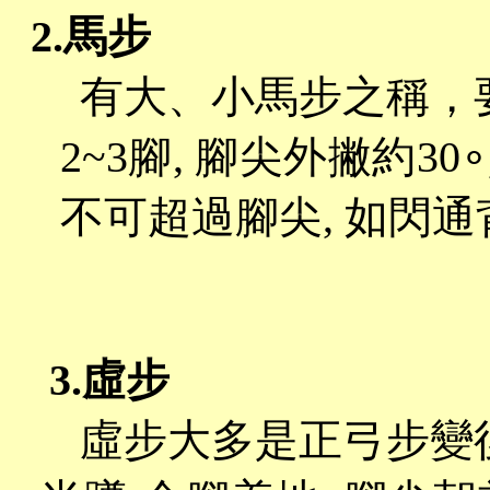
2.馬步
有大、小馬步之稱，
2~3腳, 腳尖外撇約3
不可超過腳尖, 如閃
3.虛步
虛步大多是正弓步變