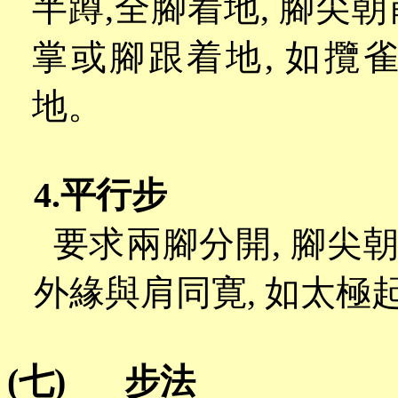
半蹲
,全腳着地, 腳尖朝
掌或腳跟着地, 如攬
地。
4.平行步
要求兩腳分開
, 腳尖
外緣與肩同寛, 如太極
(七)
步法