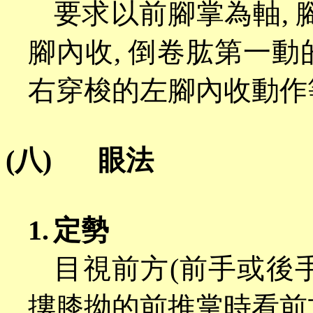
要求以前腳掌為軸
,
腳內收, 倒卷肱第一
右穿梭的左腳內收動作
(八)
眼法
1.
定勢
目視前方
(前手或後手
摟膝拗的前推掌時看前